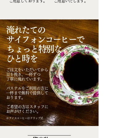
ご用意しております。
ご用意いたします。
淹れたての
サイフォンコーヒーで
​ちょっと特別な
ひと時を
ご注文をいただいてから
豆を挽き、一杯ずつ
丁寧に淹れています。
パステルをご利用の方に
一杯まで無料で提供して
おります。
​ご希望の方はスタッフに
お声がけください。
※アイスコーヒーはドリップ式