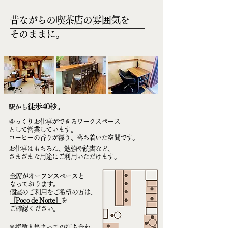
昔ながらの喫茶店の雰囲気を
そのままに。
徒歩40秒
。
駅から
ゆっくりお仕事ができるワークスペース
として営業しています。
コーヒーの香りが漂う、落ち着いた空間です。
お仕事はもちろん、勉強や読書など、
さまざまな用途にご利用いただけます。
全席が
オープンスペース
と
なっております。
個室のご利用をご希望の方は、
『Poco de Norte』
を
ご確認ください。
※複数人集まっての打ち合わ